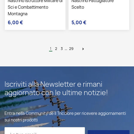
Nastrino Istruttore Militare di
Nastrino Pattugliatore
Sci e Combattimento
Scelto
Montagna
6,00 €
5,00 €
Prezzo
Prezzo
…
1
2
3
29
Iscriviti alla Newsletter e rimani
aggiornato con le ultime notizie!
Entra nella Community de Il Tricolore per ricevere aggiornamenti
sui nostri prodotti