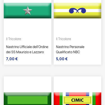
Il Tricolore
Il Tricolore
Nastrino Ufficiale dell'Ordine
Nastrino Personale
dei SS Maurizio e Lazzaro
Qualificato NBC
7,00 €
5,00 €
Prezzo
Prezzo