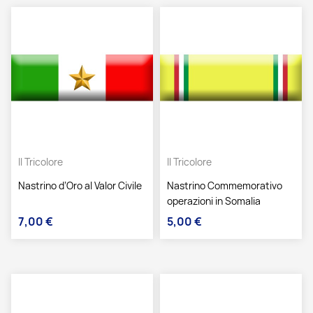
Il Tricolore
Il Tricolore
Nastrino d’Oro al Valor Civile
Nastrino Commemorativo
operazioni in Somalia
7,00 €
5,00 €
Prezzo
Prezzo