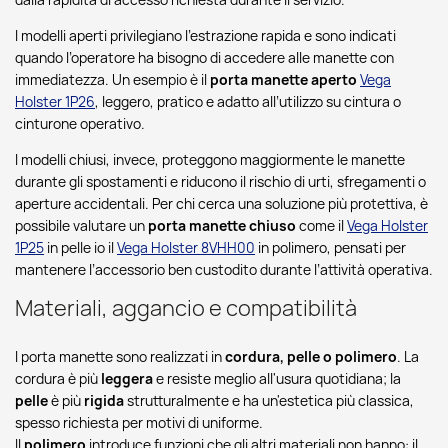
I modelli aperti privilegiano l’estrazione rapida e sono indicati
quando l’operatore ha bisogno di accedere alle manette con
immediatezza. Un esempio è il
porta manette aperto
Vega
Holster 1P26
, leggero, pratico e adatto all’utilizzo su cintura o
cinturone operativo.
I modelli chiusi, invece, proteggono maggiormente le manette
durante gli spostamenti e riducono il rischio di urti, sfregamenti o
aperture accidentali. Per chi cerca una soluzione più protettiva, è
possibile valutare un
porta manette chiuso
come il
Vega Holster
1P25
in pelle io il
Vega Holster 8VHH00
in polimero, pensati per
mantenere l’accessorio ben custodito durante l’attività operativa.
Materiali, aggancio e compatibilità
I porta manette sono realizzati in
cordura, pelle o polimero
. La
cordura è più
leggera
e resiste meglio all'usura quotidiana; la
pelle
è più
rigida
strutturalmente e ha un'estetica più classica,
spesso richiesta per motivi di uniforme.
Il
polimero
introduce funzioni che gli altri materiali non hanno: il