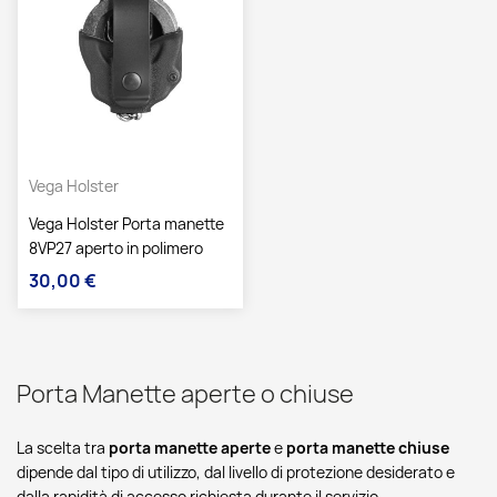
Vega Holster
Vega Holster Porta manette
8VP27 aperto in polimero
30,00 €
Prezzo
Porta Manette aperte o chiuse
La scelta tra
porta manette aperte
e
porta manette chiuse
dipende dal tipo di utilizzo, dal livello di protezione desiderato e
dalla rapidità di accesso richiesta durante il servizio.