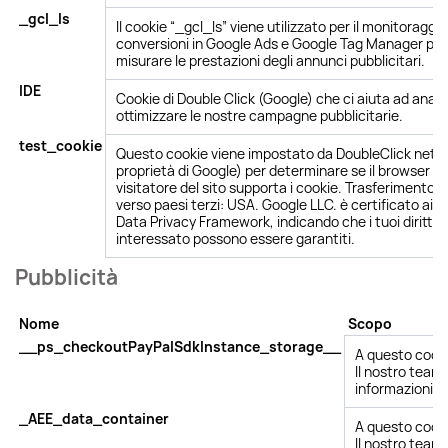
_gcl_ls
Il cookie “_gcl_ls” viene utilizzato per il monitoraggio
conversioni in Google Ads e Google Tag Manager per
misurare le prestazioni degli annunci pubblicitari.
IDE
Cookie di Double Click (Google) che ci aiuta ad anali
ottimizzare le nostre campagne pubblicitarie.
test_cookie
Questo cookie viene impostato da DoubleClick net (
proprietà di Google) per determinare se il browser de
visitatore del sito supporta i cookie. Trasferimento d
verso paesi terzi: USA. Google LLC. è certificato ai s
Data Privacy Framework, indicando che i tuoi diritti
interessato possono essere garantiti.
Pubblicità
Nome
Scopo
__ps_checkoutPayPalSdkInstance_storage__
A questo cooki
Il nostro team 
informazioni.
_AEE_data_container
A questo cooki
Il nostro team 