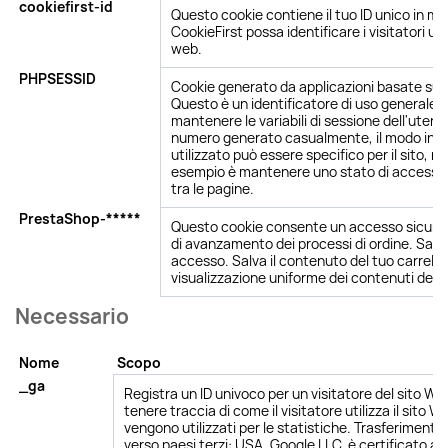
cookiefirst-id
Questo cookie contiene il tuo ID unico in m
CookieFirst possa identificare i visitatori uni
web.
PHPSESSID
Cookie generato da applicazioni basate sul 
Questo è un identificatore di uso generale u
mantenere le variabili di sessione dell'utente
numero generato casualmente, il modo in cu
utilizzato può essere specifico per il sito, 
esempio è mantenere uno stato di accesso
tra le pagine.
PrestaShop-*****
Questo cookie consente un accesso sicuro. 
di avanzamento dei processi di ordine. Salva 
accesso. Salva il contenuto del tuo carrello
visualizzazione uniforme dei contenuti della
Necessario
Nome
Scopo
_ga
Registra un ID univoco per un visitatore del sito We
tenere traccia di come il visitatore utilizza il sito We
vengono utilizzati per le statistiche. Trasferimento 
verso paesi terzi: USA. Google LLC. è certificato ai 