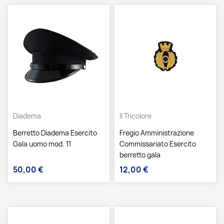
Diadema
Il Tricolore
Berretto Diadema Esercito
Fregio Amministrazione
Gala uomo mod. 11
Commissariato Esercito
berretto gala
50,00 €
12,00 €
Prezzo
Prezzo