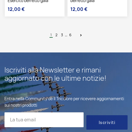
Esercito berretto gala
berretto gala
12,00 €
12,00 €
Prezzo
Prezzo
…
1
2
3
6
Iscriviti alla Newsletter e rimani
aggiornato con le ultime notizie!
Entra nella Community de Il Tricolore per ricevere aggiornamenti
sui nostri prodotti