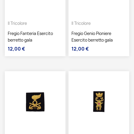
Il Tricolore
Il Tricolore
Fregio Fanteria Esercito
Fregio Genio Pioniere
berretto gala
Esercito berretto gala
12,00 €
12,00 €
Prezzo
Prezzo