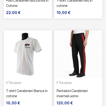
Polo Carabinieri Blu Estiva in
T-shirt Carabinieri Blu in
Cotone
cotone
22,00 €
10,00 €
Prezzo
Prezzo
Il Tricolore
Il Tricolore
T-shirt Carabinieri Bianca in
Pantaloni Carabinieri
cotone
invernali uomo
10,00 €
120,00 €
Prezzo
Prezzo