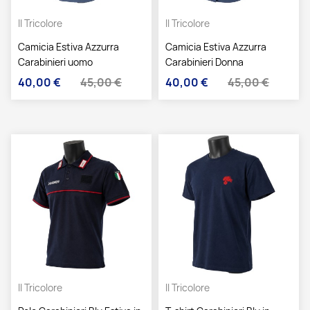
Il Tricolore
Il Tricolore
Camicia Estiva Azzurra
Camicia Estiva Azzurra
Carabinieri uomo
Carabinieri Donna
40,00 €
45,00 €
40,00 €
45,00 €
Prezzo
Prezzo base
Prezzo
Prezzo base
Il Tricolore
Il Tricolore