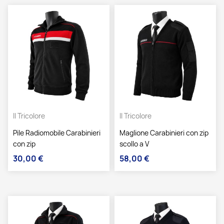
Il Tricolore
Il Tricolore
Pile Radiomobile Carabinieri
Maglione Carabinieri con zip
con zip
scollo a V
30,00 €
58,00 €
Prezzo
Prezzo