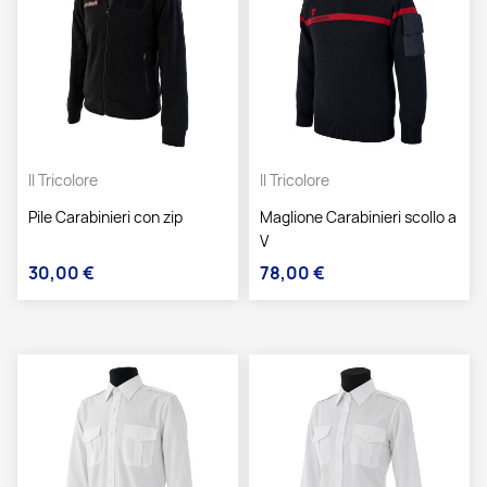
Il Tricolore
Il Tricolore
Pile Carabinieri con zip
Maglione Carabinieri scollo a
V
30,00 €
78,00 €
Prezzo
Prezzo