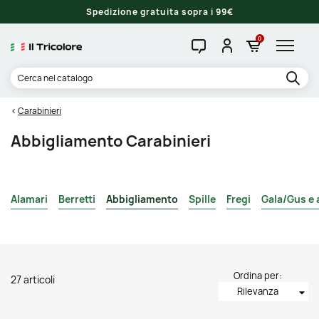
Spedizione gratuita sopra i 99€
0
Carabinieri
Abbigliamento Carabinieri
Alamari
Berretti
Abbigliamento
Spille
Fregi
Gala/Gus e 
Ordina per:
27 articoli
Rilevanza
arrow_drop_down