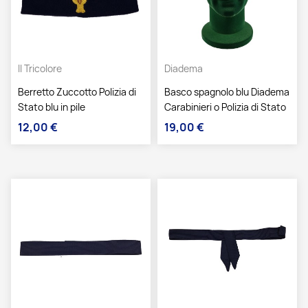
Il Tricolore
Diadema
Berretto Zuccotto Polizia di
Basco spagnolo blu Diadema
Stato blu in pile
Carabinieri o Polizia di Stato
12,00 €
19,00 €
Prezzo
Prezzo