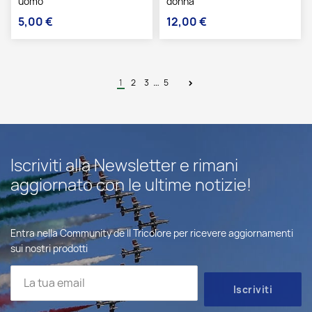
uomo
donna
5,00 €
12,00 €
Prezzo
Prezzo
…
1
2
3
5
Iscriviti alla Newsletter e rimani
aggiornato con le ultime notizie!
Entra nella Community de Il Tricolore per ricevere aggiornamenti
sui nostri prodotti