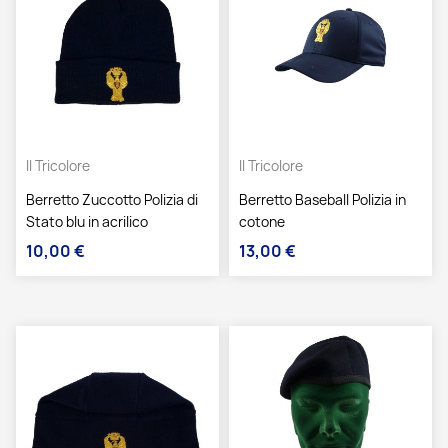
Il Tricolore
Il Tricolore
Berretto Zuccotto Polizia di
Berretto Baseball Polizia in
Stato blu in acrilico
cotone
10,00 €
13,00 €
Prezzo
Prezzo