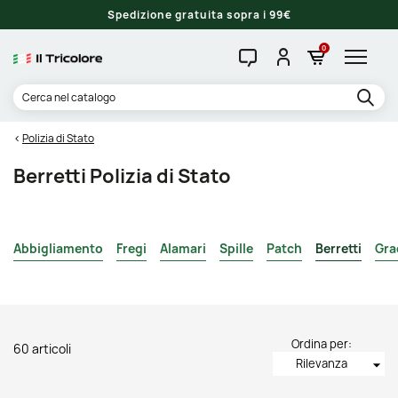
Spedizione gratuita sopra i 99€
0
Polizia di Stato
Berretti Polizia di Stato
Abbigliamento
Fregi
Alamari
Spille
Patch
Berretti
Gra
Ordina per:
60 articoli
Rilevanza
arrow_drop_down