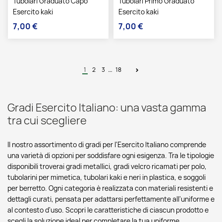
Tubolari Graduato Capo
Tubolari Primo Graduato
Esercito kaki
Esercito kaki
7,00 €
7,00 €
Prezzo
Prezzo
…
1
2
3
18
Gradi Esercito Italiano: una vasta gamma
tra cui scegliere
Il nostro assortimento di gradi per l'Esercito Italiano comprende
una varietà di opzioni per soddisfare ogni esigenza. Tra le tipologie
disponibili troverai gradi metallici, gradi velcro ricamati per polo,
tubolarini per mimetica, tubolari kaki e neri in plastica, e soggoli
per berretto. Ogni categoria è realizzata con materiali resistenti e
dettagli curati, pensata per adattarsi perfettamente all'uniforme e
al contesto d'uso. Scopri le caratteristiche di ciascun prodotto e
scegli la soluzione ideal per completare la tua uniforme.