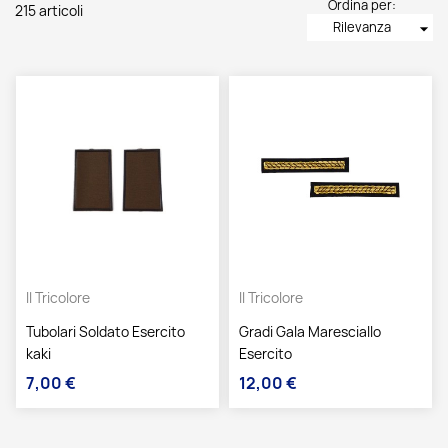
Ordina per:
215 articoli
Rilevanza
arrow_drop_down
Il Tricolore
Il Tricolore
Tubolari Soldato Esercito
Gradi Gala Maresciallo
kaki
Esercito
7,00 €
12,00 €
Prezzo
Prezzo