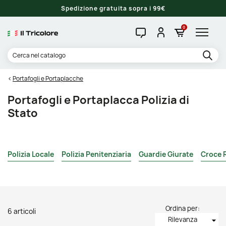
Spedizione gratuita sopra i 99€
0
Portafogli e Portaplacche
Portafogli e Portaplacca Polizia di
Stato
Polizia Locale
Polizia Penitenziaria
Guardie Giurate
Croce 
Ordina per:
6 articoli
Rilevanza
arrow_drop_down