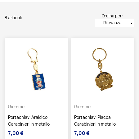
Ordina per:
8 articoli
Rilevanza
arrow_drop_down
Giemme
Giemme
Portachiavi Araldico
Portachiavi Placca
Carabinieri in metallo
Carabinieri in metallo
7,00 €
7,00 €
Prezzo
Prezzo