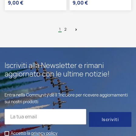
9,00 €
9,00 €
Prezzo
Prezzo
1
2
Iscriviti alla Newsletter e rimani
aggiornato con le ultime notizie!
Entra nella Community de Il Tricolore per ricevere aggiornamenti
sui nostri prodotti
Accetto la
privacy policy