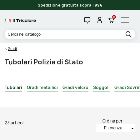
Spedizione gratuita sopra i 99€
0
Gradi
Tubolari Polizia di Stato
Tubolari
Gradi metallici
Gradi velcro
Soggoli
Gradi Sovri
Ordina per:
23 articoli
Rilevanza
arrow_drop_down