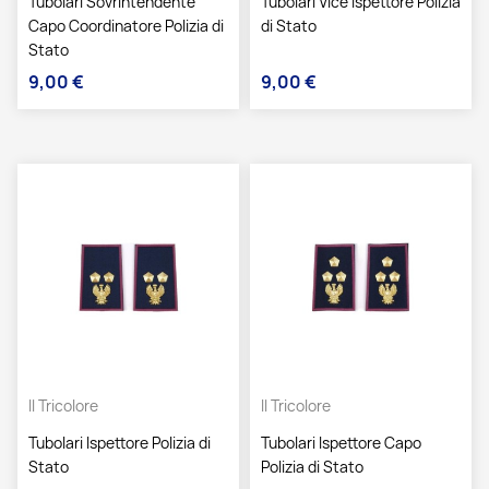
Tubolari Sovrintendente
Tubolari Vice Ispettore Polizia
Capo Coordinatore Polizia di
di Stato
Stato
9,00 €
9,00 €
Prezzo
Prezzo
Il Tricolore
Il Tricolore
Tubolari Ispettore Polizia di
Tubolari Ispettore Capo
Stato
Polizia di Stato