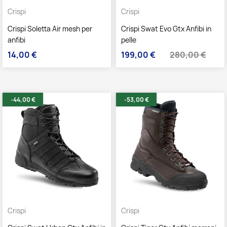
Crispi
Crispi
Crispi Soletta Air mesh per
Crispi Swat Evo Gtx Anfibi in
anfibi
pelle
14,00 €
199,00 €
280,00 €
Prezzo
Prezzo
Prezzo base
-44,00 €
-53,00 €
Crispi
Crispi