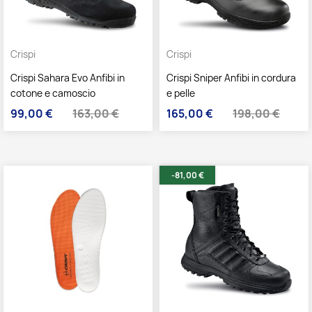
Crispi
Crispi
Crispi Sahara Evo Anfibi in
Crispi Sniper Anfibi in cordura
cotone e camoscio
e pelle
99,00 €
163,00 €
165,00 €
198,00 €
Prezzo
Prezzo base
Prezzo
Prezzo base
-81,00 €