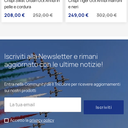
Crispi Swat Urban Gtx Anfibi in
Crispi Tiger Gtx Anfibi marroni
pelle e cordura
e neri
208,00 €
252,00 €
249,00 €
302,00 €
Prezzo
Prezzo base
Prezzo
Prezzo base
Iscriviti alla Newsletter e rimani
aggiornato con le ultime notizie!
Entra nella Community de Il Tricolore per ricevere aggiornamenti
sui nostri prodotti
Accetto la
privacy policy