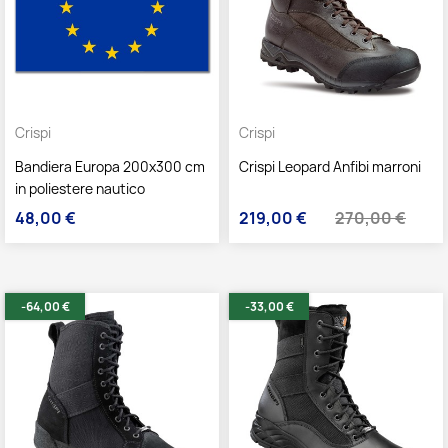
Crispi
Crispi
Bandiera Europa 200x300 cm
Crispi Leopard Anfibi marroni
in poliestere nautico
48,00 €
219,00 €
270,00 €
Prezzo
Prezzo
Prezzo base
-64,00 €
-33,00 €