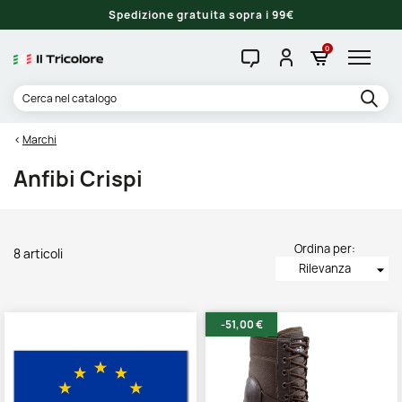
Spedizione gratuita sopra i 99€
0
Marchi
Anfibi Crispi
Ordina per:
8 articoli
Rilevanza
arrow_drop_down
-51,00 €