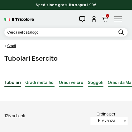
Spedizione gratuita sopra i 99€
0
Gradi
Tubolari Esercito
Tubolari
Gradi metallici
Gradi velcro
Soggoli
Gradi da Ma
Ordina per:
126 articoli
Rilevanza
arrow_drop_down