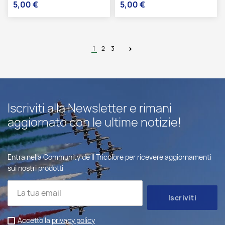
5,00 €
5,00 €
Prezzo
Prezzo
1
2
3
Iscriviti alla Newsletter e rimani
aggiornato con le ultime notizie!
Entra nella Community de Il Tricolore per ricevere aggiornamenti
sui nostri prodotti
Accetto la
privacy policy