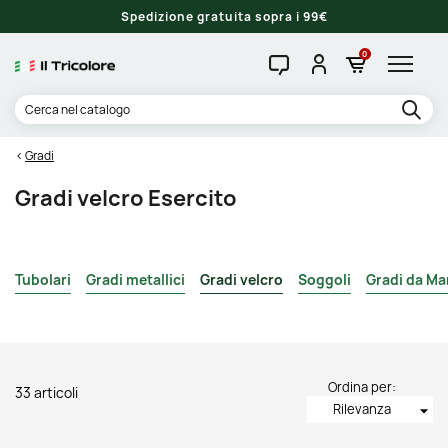
Spedizione gratuita sopra i 99€
0
Gradi
Gradi velcro Esercito
Tubolari
Gradi metallici
Gradi velcro
Soggoli
Gradi da Ma
Ordina per:
33 articoli
Rilevanza
arrow_drop_down