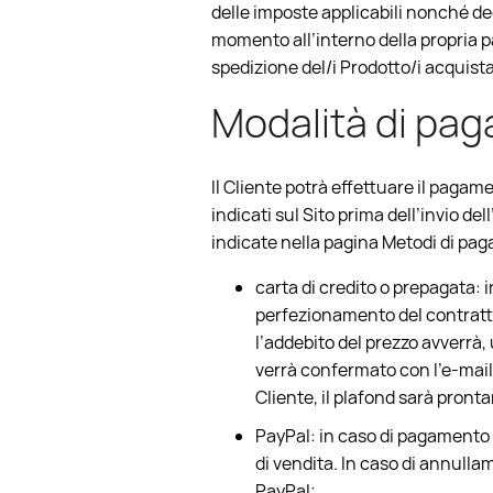
delle imposte applicabili nonché deg
momento all’interno della propria p
spedizione del/i Prodotto/i acquista
Modalità di pag
Il Cliente potrà effettuare il paga
indicati sul Sito prima dell’invio d
indicate nella pagina Metodi di pa
carta di credito o prepagata: 
perfezionamento del contratto
l’addebito del prezzo avverrà,
verrà confermato con l’e-mail
Cliente, il plafond sarà pron
PayPal: in caso di pagamento 
di vendita. In caso di annull
PayPal;