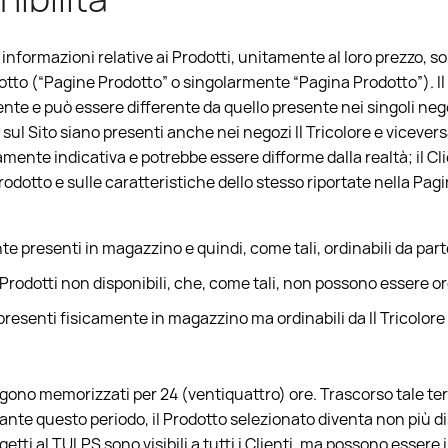
e informazioni relative ai Prodotti, unitamente al loro prezzo, s
otto (“Pagine Prodotto” o singolarmente “Pagina Prodotto”). Il 
e e può essere differente da quello presente nei singoli negozi
i sul Sito siano presenti anche nei negozi Il Tricolore e viceve
amente indicativa e potrebbe essere difforme dalla realtà; il Cl
odotto e sulle caratteristiche dello stesso riportate nella Pagin
te presenti in magazzino e quindi, come tali, ordinabili da part
Prodotti non disponibili, che, come tali, non possono essere ord
esenti fisicamente in magazzino ma ordinabili da Il Tricolore ai
angono memorizzati per 24 (ventiquattro) ore. Trascorso tale ter
te questo periodo, il Prodotto selezionato diventa non più d
getti al TULPS sono visibili a tutti i Clienti, ma possono essere 