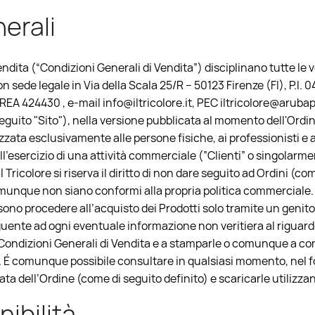
erali
endita (“Condizioni Generali di Vendita”) disciplinano tutte le 
, con sede legale in Via della Scala 25/R – 50123 Firenze (FI), P.I
EA 424430 , e-mail info@iltricolore.it, PEC iltricolore@arubapec
i seguito "Sito"), nella versione pubblicata al momento dell'Ordi
dirizzata esclusivamente alle persone fisiche, ai professionisti 
'esercizio di una attività commerciale (”Clienti” o singolarme
l Tricolore si riserva il diritto di non dare seguito ad Ordini (co
comunque non siano conformi alla propria politica commerciale. 
sono procedere all’acquisto dei Prodotti solo tramite un genitore
nte ad ogni eventuale informazione non veritiera al riguardo. I
 Condizioni Generali di Vendita e a stamparle o comunque a co
 É comunque possibile consultare in qualsiasi momento, nel foo
 data dell’Ordine (come di seguito definito) e scaricarle utilizz
nibilità