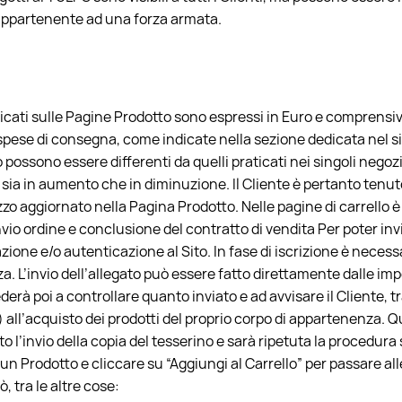
 appartenente ad una forza armata.
licati sulle Pagine Prodotto sono espressi in Euro e comprensivi 
ese di consegna, come indicate nella sezione dedicata nel sito 
to possono essere differenti da quelli praticati nei singoli negoz
sia in aumento che in diminuzione. Il Cliente è pertanto tenut
ezzo aggiornato nella Pagina Prodotto. Nelle pagine di carrello 
nvio ordine e conclusione del contratto di vendita Per poter inv
zione e/o autenticazione al Sito. In fase di iscrizione è necess
a. L’invio dell’allegato può essere fatto direttamente dalle im
vederà poi a controllare quanto inviato e ad avvisare il Cliente, 
 all’acquisto dei prodotti del proprio corpo di appartenenza. Qu
l’invio della copia del tesserino e sarà ripetuta la procedura 
 un Prodotto e cliccare su “Aggiungi al Carrello” per passare a
uò, tra le altre cose: