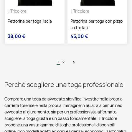
Il Tricolore
Il Tricolore
Pettorina per toga liscia
Pettorina per toga con pizzo
su tre lati
38,00 €
45,00 €
Prezzo
Prezzo
1
2
Perché scegliere una toga professionale
Comprare una toga da avvocato significa investire nella propria
carriera forense e nella propria immagine in aula. Sia per un neo
avvocato al giuramento, sia per un professionista affermato,
scegliere la toga giusta è un passo fondamentale. Il Tricolore
propone una vasta gamma di toghe professionali disponibili
online, con modelli adatti ad ogni esigenza: economici, sartoriali o