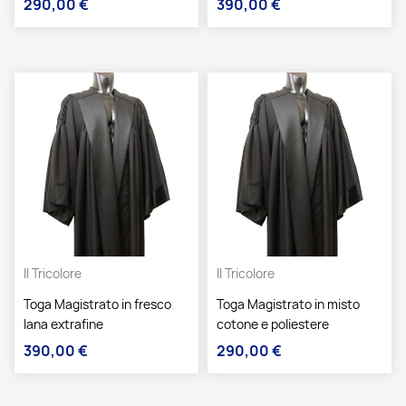
290,00 €
390,00 €
Prezzo
Prezzo
Il Tricolore
Il Tricolore
Toga Magistrato in fresco
Toga Magistrato in misto
lana extrafine
cotone e poliestere
390,00 €
290,00 €
Prezzo
Prezzo