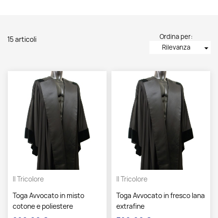
Ordina per:
15 articoli
Rilevanza
arrow_drop_down
Il Tricolore
Il Tricolore
Toga Avvocato in misto
Toga Avvocato in fresco lana
cotone e poliestere
extrafine