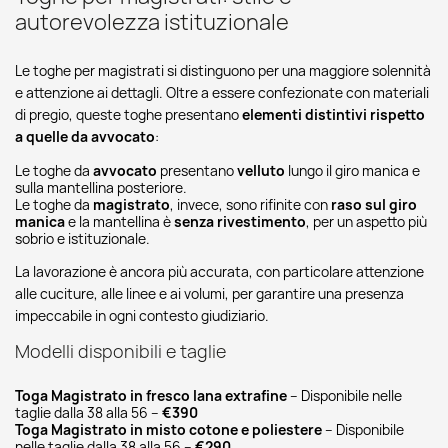
autorevolezza istituzionale
Le toghe per magistrati si distinguono per una maggiore solennità
e attenzione ai dettagli. Oltre a essere confezionate con materiali
di pregio, queste toghe presentano
elementi distintivi rispetto
a quelle da avvocato
:
Le toghe da
avvocato
presentano
velluto
lungo il giro manica e
sulla mantellina posteriore.
Le toghe da
magistrato
, invece, sono rifinite con
raso sul giro
manica
e la mantellina è
senza rivestimento
, per un aspetto più
sobrio e istituzionale.
La lavorazione è ancora più accurata, con particolare attenzione
alle cuciture, alle linee e ai volumi, per garantire una presenza
impeccabile in ogni contesto giudiziario.
Modelli disponibili e taglie
Toga Magistrato
in fresco lana extrafine
– Disponibile nelle
taglie dalla 38 alla 56 –
€390
Toga Magistrato
in misto cotone e poliestere
– Disponibile
nelle taglie dalla 38 alla 56 –
€290