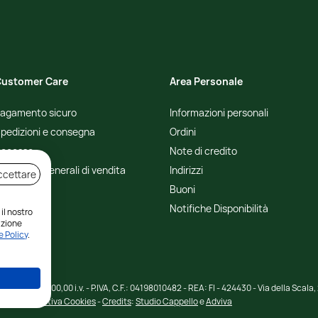
ustomer Care
Area Personale
agamento sicuro
Informazioni personali
pedizioni e consegna
Ordini
ecesso
Note di credito
ondizioni generali di vendita
Indirizzi
ccettare
Buoni
Notifiche Disponibilità
 il nostro
azione
 Policy
.
ociale € 10.000,00 i.v. - P.IVA, C.F.: 04198010482 - REA: FI - 424430 - Via della Scala, 25/
Informativa Cookies
-
Credits
:
Studio Cappello
e
Adviva