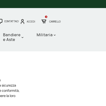
0
CONTATTACI
ACCEDI
CARRELLO
Bandiere
Militaria
e Aste
e
a sicurezza
 e conformità,
ere la loro