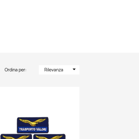
arrow_drop_down
Ordina per:
Rilevanza