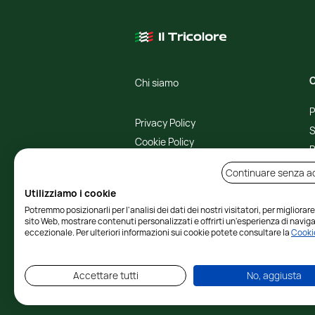
C
Chi siamo
P
Privacy Policy
S
Cookie Policy
R
C
Continuare senza a
Seguici:
Utilizziamo i cookie
Potremmo posizionarli per l'analisi dei dati dei nostri visitatori, per migliorare
sito Web, mostrare contenuti personalizzati e offrirti un'esperienza di navig
eccezionale. Per ulteriori informazioni sui cookie potete consultare la
Cookie
Accettare tutti
No, aggiusta
© 2023 Il Tricolore srl a socio unico - capitale s