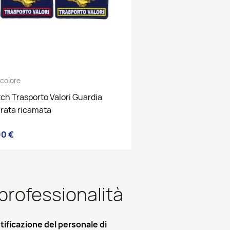
ricolore
ch Trasporto Valori Guardia
rata ricamata
00 €
zzo
 professionalità
tificazione del personale di