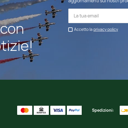
aggiornamenti sui nostri pro
 con
Accetto la
privacy policy
tizie!
Spedizioni: