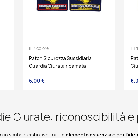
Il Tricolore
Il T
Patch Sicurezza Sussidiaria
Pat
Guardia Giurata ricamata
Giu
6,00 €
6,
Prezzo
Pre
e Giurate: riconoscibilità e
o un simbolo distintivo, ma un
elemento essenziale per l’iden