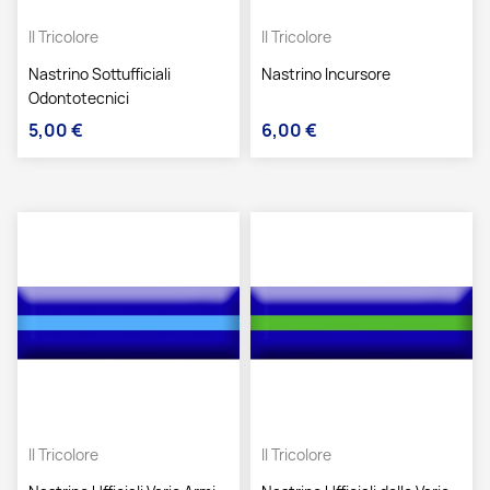
Il Tricolore
Il Tricolore
Nastrino Sottufficiali
Nastrino Incursore
Odontotecnici
5,00 €
6,00 €
Prezzo
Prezzo
Il Tricolore
Il Tricolore