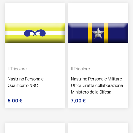
Il Tricolore
Il Tricolore
Nastrino Personale
Nastrino Personale Militare
Qualificato NBC
Uffici Diretta collaborazione
Ministero della Difesa
5,00 €
7,00 €
Prezzo
Prezzo