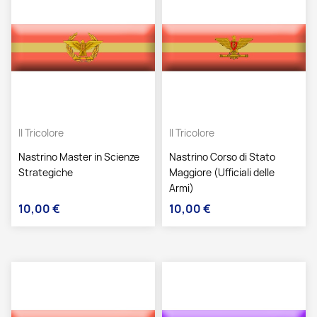
Il Tricolore
Il Tricolore
Nastrino Master in Scienze
Nastrino Corso di Stato
Strategiche
Maggiore (Ufficiali delle
Armi)
10,00 €
10,00 €
Prezzo
Prezzo