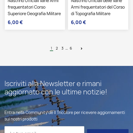
Nastrino Ufficiali Varie Armi
Nastrino Ufficiali delle Varie
frequentatori Corso
Armi frequentatori del Corso
Superiore Geografia Militare
di Topografia Militare
6,00 €
6,00 €
Prezzo
Prezzo
…
1
2
3
6
Iscriviti alla Newsletter e rimani
aggiornato con le ultime notizie!
Entra nella Community de Il Tricolore per ricevere aggiornamenti
sui nostri prodotti