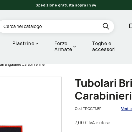
Spedizione gratuita sopra i 99€
Piastrine
Forze
Toghe e
Armate
accessori
ari Brigadiere Carabinieri neri
Tubolari Br
Carabinieri
Vedi 
Cod.
TRCCTNBRI
7,00 €
IVA inclusa