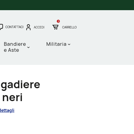
0
CONTATTACI
ACCEDI
CARRELLO
Bandiere
Militaria
e Aste
igadiere
 neri
dettagli