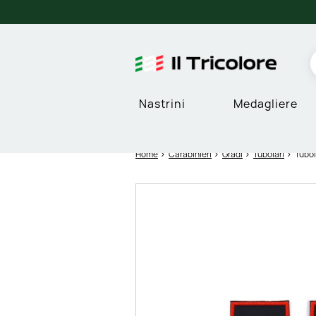
Nastrini
Medagliere
Home
Carabinieri
Gradi
Tubolari
Tubol