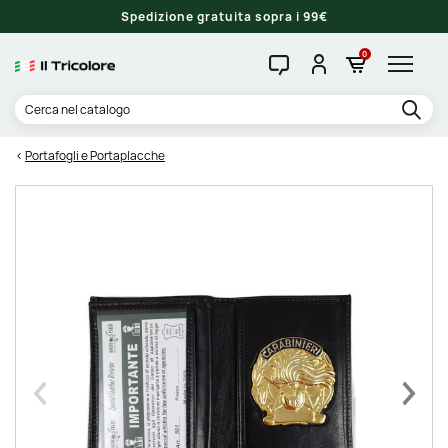
Spedizione gratuita sopra i 99€
0
Portafogli e Portaplacche
Precedente
Succe