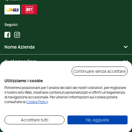
Seguici:
Nome Azienda
Customer Care
Continuare senza accettare
Area Personale
Utilizziamo i cookie
Potremmo posizionarli per l'analisi dei dati dei nostri visitatori, per migliorare
Contatti
il nostro sito Web, mostrare contenuti personalizzati e offrirti un'esperienza
di navigazione eccezionale. Per ulteriori informazioni sui cookie potete
consultare la
Cookie Policy
.
© 2023 Il Tricolore srl a socio unico - capitale sociale € 10.000,00 i.v. - P.IVA,
C.F.: 04198010482 - REA: FI - 424430 - Via della Scala, 25/r - Tutti i diritti
Accettare tutti
No, aggiusta
Riservati -
Informativa Cookies
-
Credits
:
Studio Cappello
e
Adviva