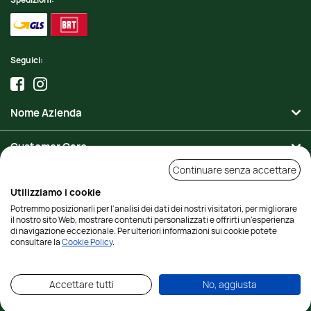
Seguici:
Nome Azienda
Customer Care
Continuare senza accettare
Area Personale
Utilizziamo i cookie
Potremmo posizionarli per l'analisi dei dati dei nostri visitatori, per migliorare
Contatti
il nostro sito Web, mostrare contenuti personalizzati e offrirti un'esperienza
di navigazione eccezionale. Per ulteriori informazioni sui cookie potete
consultare la
Cookie Policy
.
© 2023 Il Tricolore srl a socio unico - capitale sociale € 10.000,00 i.v. - P.IVA,
C.F.: 04198010482 - REA: FI - 424430 - Via della Scala, 25/r - Tutti i diritti
Accettare tutti
No, aggiusta
Riservati -
Informativa Cookies
-
Credits
:
Studio Cappello
e
Adviva