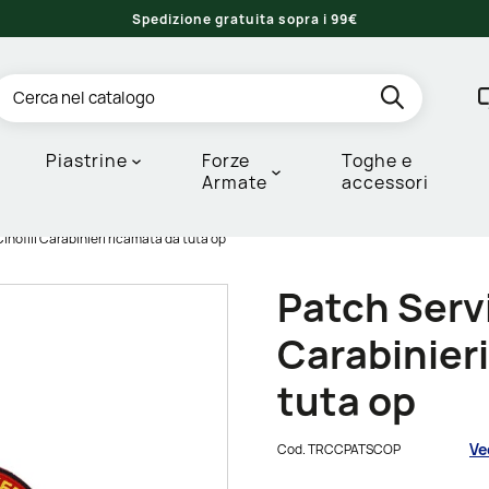
Spedizione gratuita sopra i 99€
Piastrine
Forze
Toghe e
Armate
accessori
inofili Carabinieri ricamata da tuta op
Patch Servi
Carabinier
tuta op
Ve
Cod.
TRCCPATSCOP