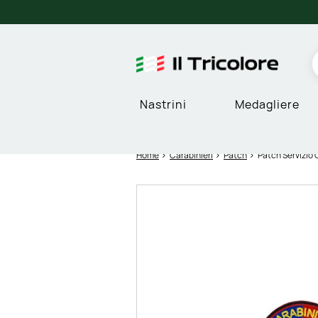
Nastrini
Medagliere
Home
Carabinieri
Patch
Patch Servizio C