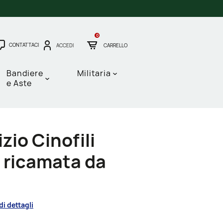
0
CONTATTACI
ACCEDI
CARRELLO
Bandiere
Militaria
e Aste
zio Cinofili
i ricamata da
di dettagli