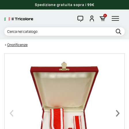
Spedizione gratuita sopra i 99€
0
Onorificenze
Precedente
Succe