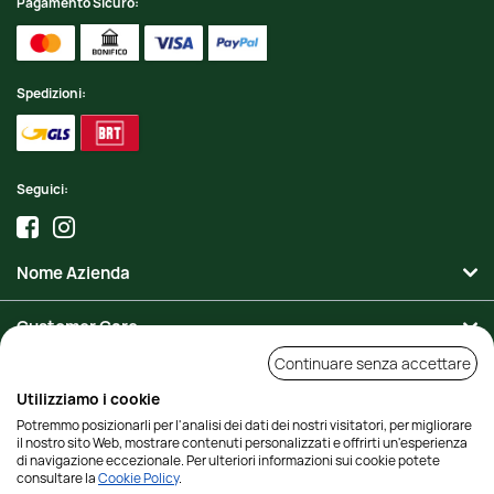
Pagamento Sicuro:
Spedizioni:
Seguici:
Nome Azienda
Customer Care
Continuare senza accettare
Area Personale
Utilizziamo i cookie
Potremmo posizionarli per l'analisi dei dati dei nostri visitatori, per migliorare
Contatti
il nostro sito Web, mostrare contenuti personalizzati e offrirti un'esperienza
di navigazione eccezionale. Per ulteriori informazioni sui cookie potete
consultare la
Cookie Policy
.