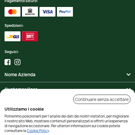
Pagamento Sicuro:
Spedizioni:
Seguici:
Nome Azienda
Customer Care
Continuare senza accettare
Area Personale
Utilizziamo i cookie
Potremmo posizionarli per l'analisi dei dati dei nostri visitatori, per migliorare
Contatti
il nostro sito Web, mostrare contenuti personalizzati e offrirti un'esperienza
di navigazione eccezionale. Per ulteriori informazioni sui cookie potete
consultare la
Cookie Policy
.