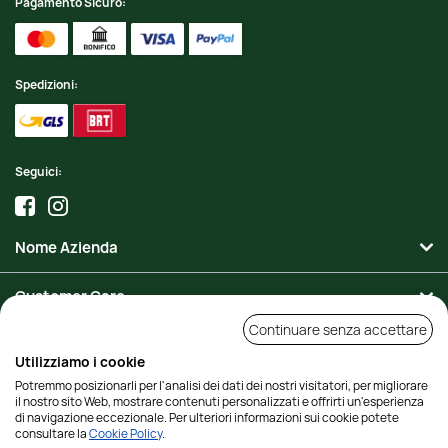
Pagamento Sicuro:
Spedizioni:
Seguici:
Nome Azienda
Customer Care
Continuare senza accettare
Area Personale
Utilizziamo i cookie
Potremmo posizionarli per l'analisi dei dati dei nostri visitatori, per migliorare
Contatti
il nostro sito Web, mostrare contenuti personalizzati e offrirti un'esperienza
di navigazione eccezionale. Per ulteriori informazioni sui cookie potete
consultare la
Cookie Policy
.