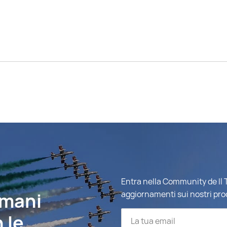
Entra nella Community de Il T
imani
aggiornamenti sui nostri pro
 le