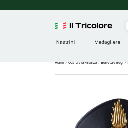
Nastrini
Medagliere
Home
Guardia di Finanza
Berretti e fregi