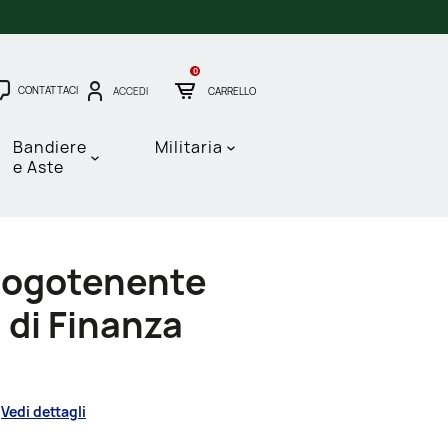
0
CONTATTACI
ACCEDI
CARRELLO
Bandiere
Militaria
e Aste
uogotenente
 di Finanza
Vedi dettagli