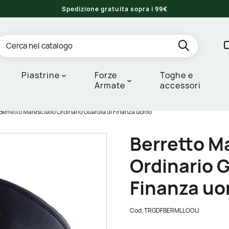
Spedizione gratuita sopra i 99€
Piastrine
Forze
Toghe e
Armate
accessori
Berretto Maresciallo Ordinario Guardia di Finanza uomo
Berretto M
Ordinario G
Finanza u
Cod.
TRGDFBERMLLOOU