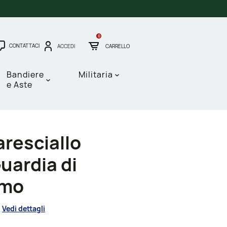
0
CONTATTACI
ACCEDI
CARRELLO
Bandiere
Militaria
e Aste
aresciallo
uardia di
omo
Vedi dettagli