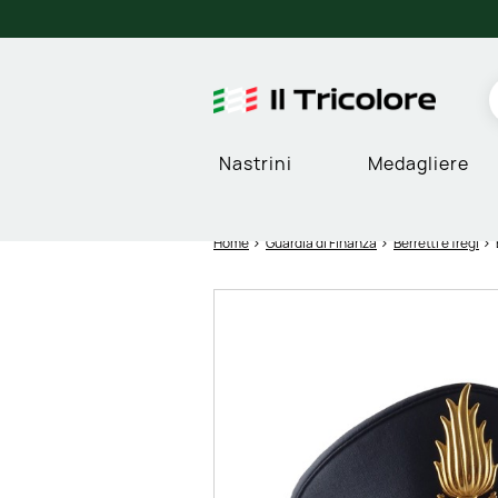
Nastrini
Medagliere
Home
Guardia di Finanza
Berretti e fregi