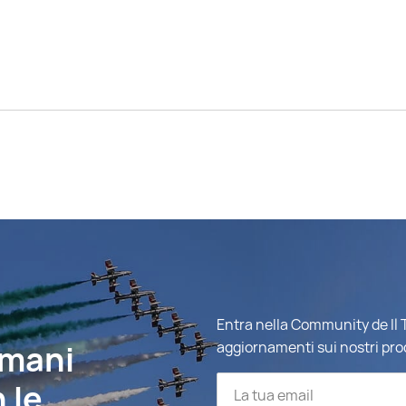
Entra nella Community de Il T
imani
aggiornamenti sui nostri pro
 le